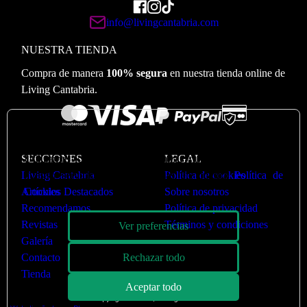
info@livingcantabria.com
NUESTRA TIENDA
Compra de manera
100% segura
en nuestra tienda online de
Living Cantabria.
🍪
Valoramos su privacidad
SECCIONES
Utilizamos cookies para optimizar nuestro sitio web y
LEGAL
Living Cantabria
nuestro servicio. Puede ver más en nuestra
Política de cookies
Política de
Artículos Destacados
Cookies
Sobre nosotros
Recomendamos
Política de privacidad
Revistas
Términos y condiciones
Ver preferencias
Galería
Contacto
Rechazar todo
Tienda
Aceptar todo
Copyright © 2026 | Living Cantabria