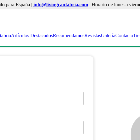
ito
para España |
info@livingcantabria.com
| Horario de lunes a viern
tabria
Artículos Destacados
Recomendamos
Revistas
Galería
Contacto
Tie