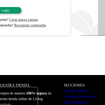
Login
uenta?
Crear nueva cuenta
ntraseña?
Recuperar contraseña
UESTRA TIENDA
SECCIONES
Living Cantabria
ompra de manera
100% segura
en
Artículos Destacados
estra tienda online de Living
Recomendamos
ervicio. Puede ver más
antabria.