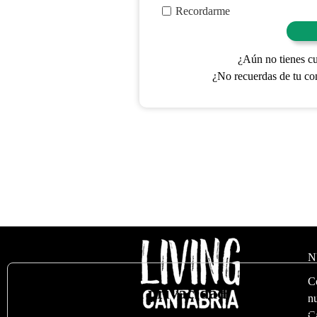
Recordarme
¿Aún no tienes c
¿No recuerdas de tu co
N
C
🍪
Valoramos su privacidad
nu
Utilizamos cookies para optimizar nuestro sitio web y nuestro s
C