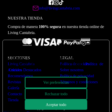
info@livingcantabria.com
NUESTRA TIENDA
Compra de manera
100% segura
en nuestra tienda online de
Living Cantabria.
🍪
Valoramos su privacidad
SECCIONES
Utilizamos cookies para optimizar nuestro sitio web y
LEGAL
Living Cantabria
nuestro servicio. Puede ver más en nuestra
Política de cookies
Política de
Artículos Destacados
Cookies
Sobre nosotros
Recomendamos
Política de privacidad
Revistas
Términos y condiciones
Ver preferencias
Galería
Contacto
Rechazar todo
Tienda
Aceptar todo
Copyright © 2026 | Living Cantabria