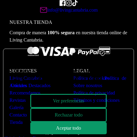
info@livingcantabria.com
NUESTRA TIENDA
Compra de manera
100% segura
en nuestra tienda online de
Living Cantabria.
🍪
Valoramos su privacidad
SECCIONES
Utilizamos cookies para optimizar nuestro sitio web y
LEGAL
Living Cantabria
nuestro servicio. Puede ver más en nuestra
Política de cookies
Política de
Artículos Destacados
Cookies
Sobre nosotros
Recomendamos
Política de privacidad
Revistas
Términos y condiciones
Ver preferencias
Galería
Contacto
Rechazar todo
Tienda
Aceptar todo
Copyright © 2026 | Living Cantabria