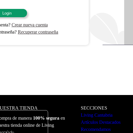
Login
uenta?
Crear nueva cuenta
ntraseña?
Recuperar contraseña
UESTRA TIENDA
SECCIONES
Living Cantabria
ompra de manera
100% segura
en
Artículos Destacados
estra tienda online de Living
Recomendamos
ervicio. Puede ver más
antabria.