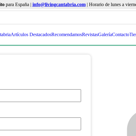
ito
para España |
info@livingcantabria.com
| Horario de lunes a viern
tabria
Artículos Destacados
Recomendamos
Revistas
Galería
Contacto
Tie