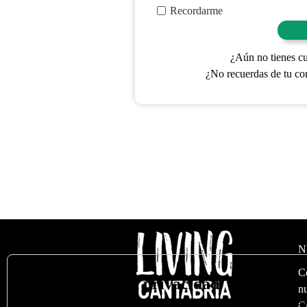
Recordarme
¿Aún no tienes c
¿No recuerdas de tu co
N
C
🍪
Valoramos su privacidad
nu
Utilizamos cookies para optimizar nuestro sitio web y nuestro s
C