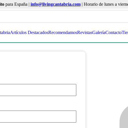
ito
para España |
info@livingcantabria.com
| Horario de lunes a viern
tabria
Artículos Destacados
Recomendamos
Revistas
Galería
Contacto
Tie