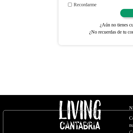
Recordarme
¿Aún no tienes c
¿No recuerdas de tu co
N
C
🍪
Valoramos su privacidad
nu
Utilizamos cookies para optimizar nuestro sitio web y nuestro s
C