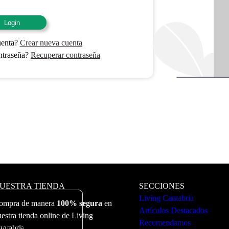
Login
uenta?
Crear nueva cuenta
ntraseña?
Recuperar contraseña
UESTRA TIENDA
SECCIONES
Living Cantabria
ompra de manera
100% segura
en
Artículos Destacados
estra tienda online de Living
Recomendamos
ervicio. Puede ver más
antabria.