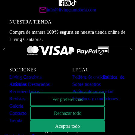
info@livingcantabria.com
NUESTRA TIENDA
Compra de manera
100% segura
en nuestra tienda online de
Living Cantabria.
🍪
Valoramos su privacidad
SECCIONES
Utilizamos cookies para optimizar nuestro sitio web y
LEGAL
Living Cantabria
nuestro servicio. Puede ver más en nuestra
Política de cookies
Política de
Artículos Destacados
Cookies
Sobre nosotros
Recomendamos
Política de privacidad
Revistas
Términos y condiciones
Ver preferencias
Galería
Contacto
Rechazar todo
Tienda
Aceptar todo
Copyright © 2026 | Living Cantabria