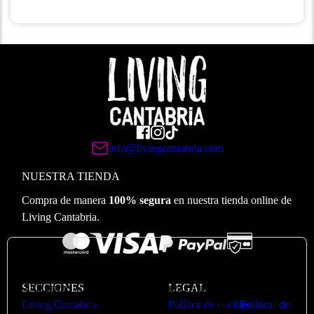
info@livingcantabria.com
NUESTRA TIENDA
Compra de manera
100% segura
en nuestra tienda online de
Living Cantabria.
🍪
Valoramos su privacidad
Utilizamos cookies para optimizar nuestro sitio web y
SECCIONES
LEGAL
nuestro servicio. Puede ver más en nuestra
Política de
Living Cantabria
Política de cookies