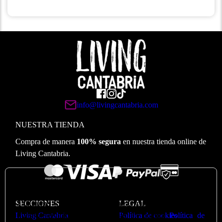
info@livingcantabria.com
NUESTRA TIENDA
Compra de manera
100% segura
en nuestra tienda online de
Living Cantabria.
🍪
Valoramos su privacidad
Utilizamos cookies para optimizar nuestro sitio web y
SECCIONES
LEGAL
nuestro servicio. Puede ver más en nuestra
Política de
Living Cantabria
Política de cookies