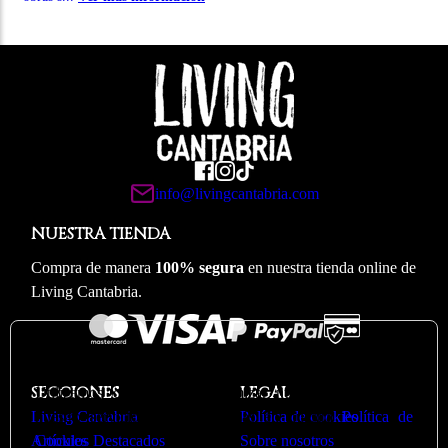
info@livingcantabria.com
NUESTRA TIENDA
Compra de manera
100% segura
en nuestra tienda online de
Living Cantabria.
🍪
Valoramos su privacidad
SECCIONES
LEGAL
Utilizamos cookies para optimizar nuestro sitio web y
Living Cantabria
nuestro servicio. Puede ver más en nuestra
Política de cookies
Política de
Artículos Destacados
Cookies
Sobre nosotros