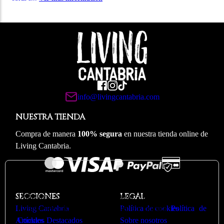
info@livingcantabria.com
NUESTRA TIENDA
Compra de manera
100% segura
en nuestra tienda online de
Living Cantabria.
🍪
Valoramos su privacidad
SECCIONES
LEGAL
Utilizamos cookies para optimizar nuestro sitio web y
Living Cantabria
nuestro servicio. Puede ver más en nuestra
Política de cookies
Política de
Artículos Destacados
Cookies
Sobre nosotros