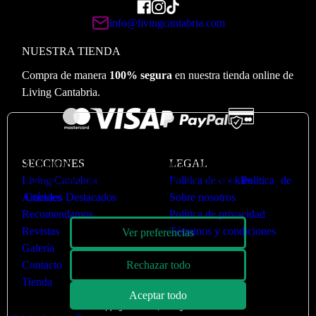
info@livingcantabria.com
NUESTRA TIENDA
Compra de manera
100% segura
en nuestra tienda online de
Living Cantabria.
🍪
Valoramos su privacidad
SECCIONES
Utilizamos cookies para optimizar nuestro sitio web y
LEGAL
Living Cantabria
nuestro servicio. Puede ver más en nuestra
Política de cookies
Política de
Artículos Destacados
Cookies
Sobre nosotros
Recomendamos
Política de privacidad
Revistas
Términos y condiciones
Ver preferencias
Galería
Contacto
Rechazar todo
Tienda
Aceptar todo
Copyright © 2026 | Living Cantabria