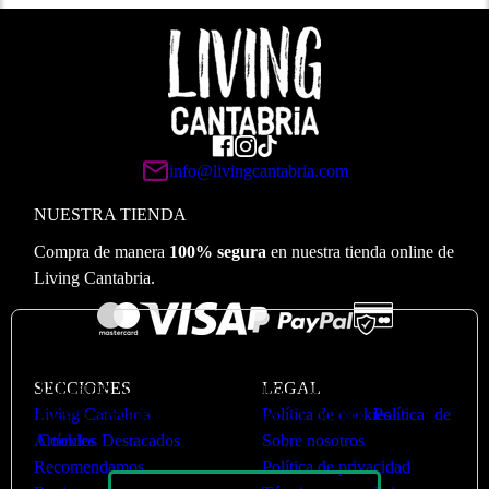
info@livingcantabria.com
NUESTRA TIENDA
Compra de manera
100% segura
en nuestra tienda online de
Living Cantabria.
🍪
Valoramos su privacidad
Utilizamos cookies para optimizar nuestro sitio web y
SECCIONES
LEGAL
nuestro servicio. Puede ver más en nuestra
Política de
Living Cantabria
Política de cookies
Cookies
Artículos Destacados
Sobre nosotros
Recomendamos
Política de privacidad