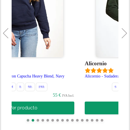
Alicornio
end, Navy
Alicornio - Sudadera con Capucha Heavy Blend, Verde
S
M
L
XL
2XL
55 €
55 €
IVA Incl.
IV
Ver producto