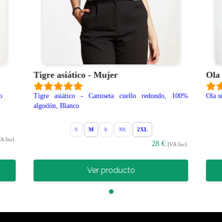
Tigre asiático - Mujer
Ola
o
Tigre asiático - Camiseta cuello redondo, 100%
Ola s
algodón, Blanco
S
M
L
XL
2XL
A Incl.
28 €
IVA Incl.
Ver producto