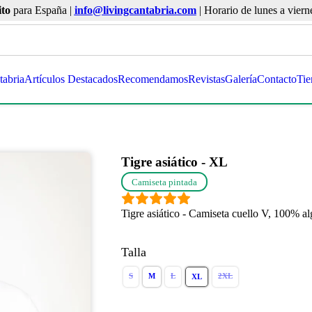
ito
para España |
info@livingcantabria.com
| Horario de lunes a viern
tabria
Artículos Destacados
Recomendamos
Revistas
Galería
Contacto
Tie
Tigre asiático - XL
Camiseta pintada
Tigre asiático - Camiseta cuello V, 100% a
Talla
S
M
L
2XL
XL