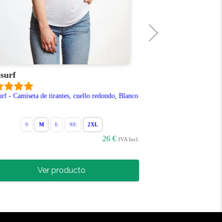
 surf
Surfera
urf - Camiseta de tirantes, cuello redondo, Blanco
Surfera silueta pin
Borgoña
S
M
L
XL
2XL
S
M
26 €
IVA Incl.
Ver producto
Ve