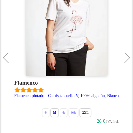
Águila
o - Camiseta cuello V, 100% algodón, Blanco
Águila - Camiseta cuello 
S
M
L
XL
2XL
S
M
28 €
IVA Incl.