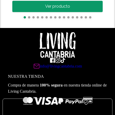
Ver producto
Ver
info@livingcantabria.com
NUESTRA TIENDA
Compra de manera
100% segura
en nuestra tienda online de
Living Cantabria.
🍪
Valoramos su privacidad