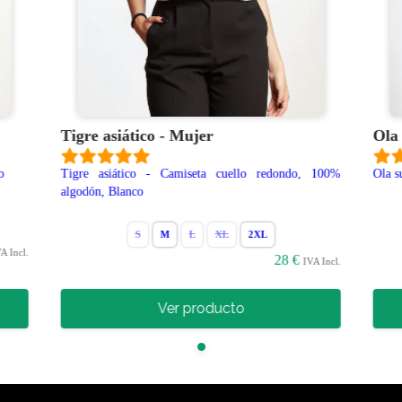
Tigre asiático - Mujer
Ola
o
Tigre asiático - Camiseta cuello redondo, 100%
Ola s
algodón, Blanco
S
M
L
XL
2XL
A Incl.
28 €
IVA Incl.
Ver producto