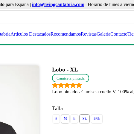
ito
para España |
info@livingcantabria.com
| Horario de lunes a viern
tabria
Artículos Destacados
Recomendamos
Revistas
Galería
Contacto
Tie
Lobo - XL
Camiseta pintada
Lobo pintado - Camiseta cuello V, 100% a
Talla
S
M
L
2XL
XL