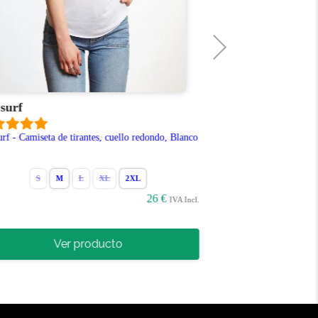
 surf
Surfera
urf - Camiseta de tirantes, cuello redondo, Blanco
Surfera silueta pin
Borgoña
S
M
L
XL
2XL
S
M
26 €
IVA Incl.
Ver producto
Ve