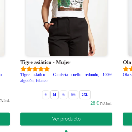
Tigre asiático - Mujer
Ola
o
Tigre asiático - Camiseta cuello redondo, 100%
Ola s
algodón, Blanco
S
M
L
XL
2XL
A Incl.
28 €
IVA Incl.
Ver producto