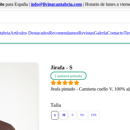
ito
para España |
info@livingcantabria.com
| Horario de lunes a viern
tabria
Artículos Destacados
Recomendamos
Revistas
Galería
Contacto
Tie
Jirafa - S
Camiseta pintada
Jirafa pintado - Camiseta cuello V, 100% 
Talla
M
L
XL
2XL
S