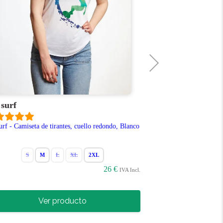
 surf
Surfera
urf - Camiseta de tirantes, cuello redondo, Blanco
Surfera silueta pin
Borgoña
S
M
L
XL
2XL
S
M
26 €
IVA Incl.
Ver producto
Ve