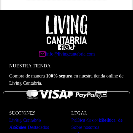
info@livingcantabria.com
NUESTRA TIENDA
Compra de manera
100% segura
en nuestra tienda online de
Living Cantabria.
🍪
Valoramos su privacidad
Utilizamos cookies para optimizar nuestro sitio web y
SECCIONES
LEGAL
nuestro servicio. Puede ver más en nuestra
Política de
Living Cantabria
Política de cookies
Cookies
Artículos Destacados
Sobre nosotros