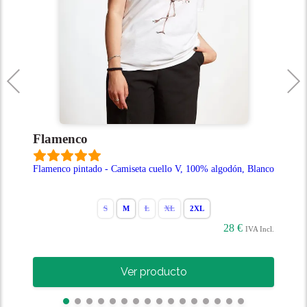
Águila
 Camiseta cuello V, 100% algodón, Blanco
Águila - Camiseta cuello V, 
M
L
XL
2XL
S
M
L
28 €
IVA Incl.
Ver producto
Ver p