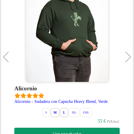
Alicornio
N
Alicornio - Sudadera con Capucha Heavy Blend, Verde
N
Ve
S
M
L
XL
2XL
55 €
cl.
IVA Incl.