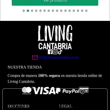
Ver producto
info@livingcantabria.com
NUESTRA TIENDA
Compra de manera
100% segura
en nuestra tienda online de
Living Cantabria.
🍪
Valoramos su privacidad
SECCIONES
Utilizamos cookies para optimizar nuestro sitio web y
LEGAL