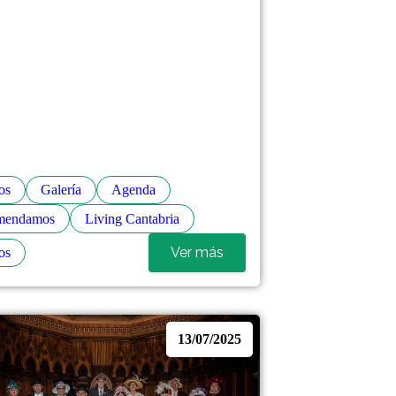
os
Galería
Agenda
mendamos
Living Cantabria
Ver más
os
13/07/2025