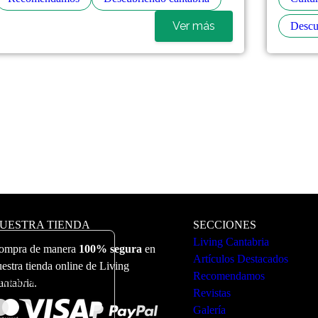
Ver más
Descu
UESTRA TIENDA
SECCIONES
Living Cantabria
ompra de manera
100% segura
en
Artículos Destacados
estra tienda online de Living
Recomendamos
ervicio. Puede ver más
antabria.
Revistas
Galería