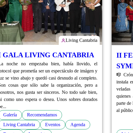
Living Cantabria
I GALA LIVING CANTABRIA
II F
La noche no empezaba bien, había llovido, el
SYM
fotocol que prometía ser un espectáculo de imágen y
🎼 Cróni
luz se vino abajo y quedó casi desnudo al completo.
instala 
Son cosas que sólo sabe la organización, pero a
veladas
nosotros, nos gusta ser sinceros. No todo sale bien,
quienes 
ni como uno espera o desea. Unos sobres dorados
parte de
e...
al públic
Galería
Recomendamos
Living Cantabria
Eventos
Agenda