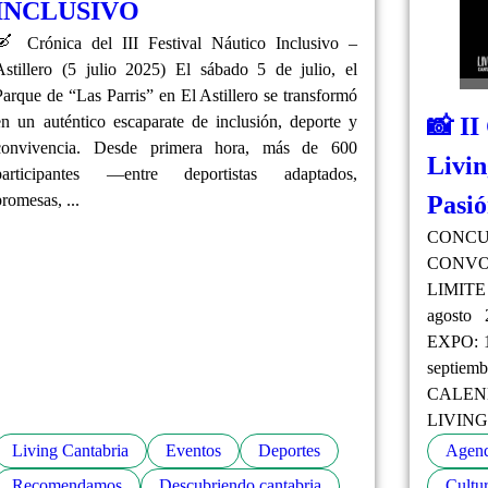
INCLUSIVO
🛶 Crónica del III Festival Náutico Inclusivo –
Astillero (5 julio 2025) El sábado 5 de julio, el
Parque de “Las Parris” en El Astillero se transformó
📸 II
en un auténtico escaparate de inclusión, deporte y
convivencia. Desde primera hora, más de 600
Livin
participantes —entre deportistas adaptados,
Pasi
promesas, ...
CONCU
CONVO
LIMIT
agost
EXPO: 1
septie
CALEND
LIVING 
Living Cantabria
Eventos
Deportes
Agen
Recomendamos
Descubriendo cantabria
Cultur