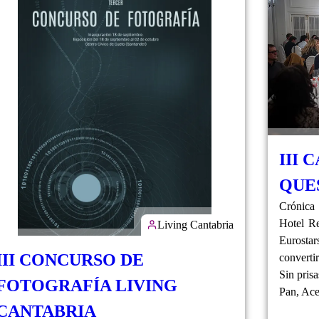
III 
QUE
Crónica 
Hotel Re
Living Cantabria
Eurosta
III CONCURSO DE
converti
Sin prisa
FOTOGRAFÍA LIVING
Pan, Ace
CANTABRIA