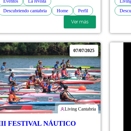
Eventos
La revista
Livin
Descubriendo cantabria
Home
Perfil
Descu
Ver más
07/07/2025
Living Cantabria
III FESTIVAL NÁUTICO