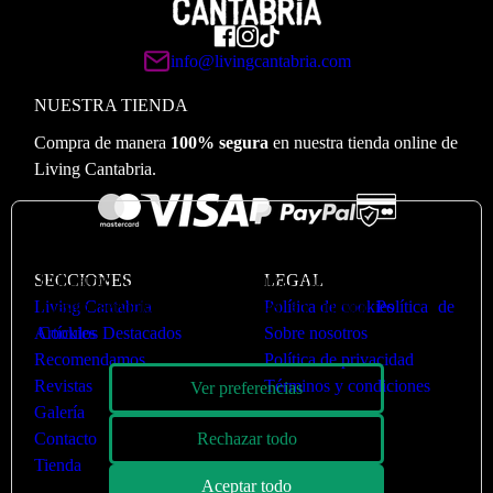
info@livingcantabria.com
NUESTRA TIENDA
Compra de manera
100% segura
en nuestra tienda online de
Living Cantabria.
🍪
Valoramos su privacidad
Utilizamos cookies para optimizar nuestro sitio web y
SECCIONES
LEGAL
nuestro servicio. Puede ver más en nuestra
Política de
Living Cantabria
Política de cookies
Cookies
Artículos Destacados
Sobre nosotros
Recomendamos
Política de privacidad
Revistas
Términos y condiciones
Ver preferencias
Galería
Rechazar todo
Contacto
Tienda
Aceptar todo