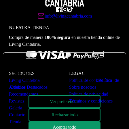
info@livingcantabria.com
NUESTRA TIENDA
Compra de manera
100% segura
en nuestra tienda online de
Living Cantabria.
🍪
Valoramos su privacidad
Utilizamos cookies para optimizar nuestro sitio web y
SECCIONES
LEGAL
nuestro servicio. Puede ver más en nuestra
Política de
Living Cantabria
Política de cookies
Cookies
Artículos Destacados
Sobre nosotros
Recomendamos
Política de privacidad
Revistas
Términos y condiciones
Ver preferencias
Galería
Rechazar todo
Contacto
Tienda
Aceptar todo