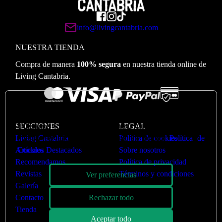
info@livingcantabria.com
NUESTRA TIENDA
Compra de manera
100% segura
en nuestra tienda online de
Living Cantabria.
🍪
Valoramos su privacidad
Utilizamos cookies para optimizar nuestro sitio web y
SECCIONES
LEGAL
nuestro servicio. Puede ver más en nuestra
Política de
Living Cantabria
Política de cookies
Cookies
Artículos Destacados
Sobre nosotros
Recomendamos
Política de privacidad
Revistas
Términos y condiciones
Ver preferencias
Galería
Rechazar todo
Contacto
Tienda
Aceptar todo