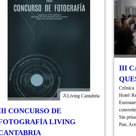
III 
QUE
Crónica 
Hotel Re
Living Cantabria
Eurosta
III CONCURSO DE
converti
Sin prisa
FOTOGRAFÍA LIVING
Pan, Ace
CANTABRIA