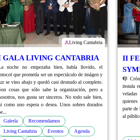
Living Cantabria
I GALA LIVING CANTABRIA
II F
La noche no empezaba bien, había llovido, el
SYM
fotocol que prometía ser un espectáculo de imágen y
🎼 Cróni
luz se vino abajo y quedó casi desnudo al completo.
instala 
Son cosas que sólo sabe la organización, pero a
veladas
nosotros, nos gusta ser sinceros. No todo sale bien,
quienes 
ni como uno espera o desea. Unos sobres dorados
parte de
e...
al públic
Galería
Recomendamos
Living Cantabria
Eventos
Agenda