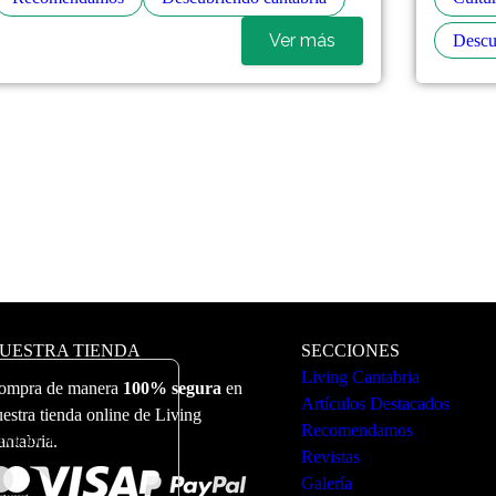
Ver más
Descu
UESTRA TIENDA
SECCIONES
Living Cantabria
ompra de manera
100% segura
en
Artículos Destacados
estra tienda online de Living
Recomendamos
ervicio. Puede ver más
antabria.
Revistas
Galería