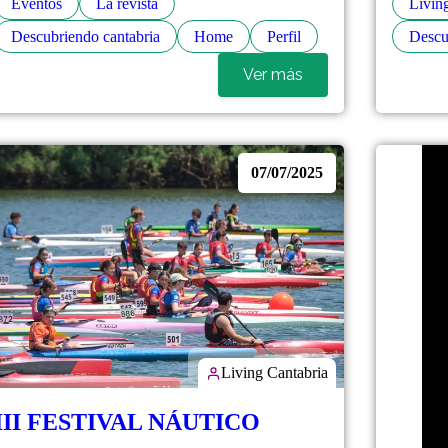
Eventos
La revista
Livin
Descubriendo cantabria
Home
Perfil
Descu
Ver más
07/07/2025
Living Cantabria
III FESTIVAL NÁUTICO