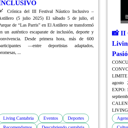
INCLUSIVO
🛶 Crónica del III Festival Náutico Inclusivo –
Astillero (5 julio 2025) El sábado 5 de julio, el
Parque de “Las Parris” en El Astillero se transformó
📸 II
en un auténtico escaparate de inclusión, deporte y
convivencia. Desde primera hora, más de 600
Livin
participantes —entre deportistas adaptados,
Pasi
promesas, ...
CONCU
CONVO
LIMIT
agost
EXPO: 1
septie
CALEND
LIVING 
Living Cantabria
Eventos
Deportes
Agen
Recomendamos
Descubriendo cantabria
Cultur