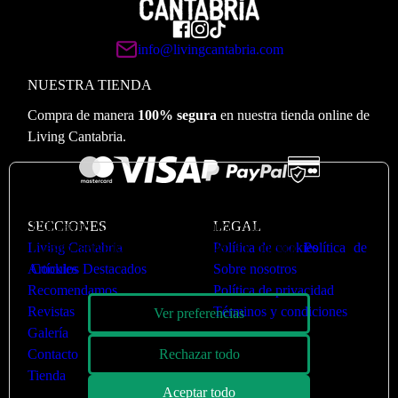
info@livingcantabria.com
NUESTRA TIENDA
Compra de manera
100% segura
en nuestra tienda online de
Living Cantabria.
🍪
Valoramos su privacidad
Utilizamos cookies para optimizar nuestro sitio web y
SECCIONES
LEGAL
nuestro servicio. Puede ver más en nuestra
Política de
Living Cantabria
Política de cookies
Cookies
Artículos Destacados
Sobre nosotros
Recomendamos
Política de privacidad
Revistas
Términos y condiciones
Ver preferencias
Galería
Rechazar todo
Contacto
Tienda
Aceptar todo