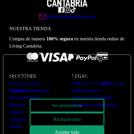
info@livingcantabria.com
NUESTRA TIENDA
Compra de manera
100% segura
en nuestra tienda online de
Living Cantabria.
🍪
Valoramos su privacidad
Utilizamos cookies para optimizar nuestro sitio web y
SECCIONES
LEGAL
nuestro servicio. Puede ver más en nuestra
Política de
Living Cantabria
Política de cookies
Cookies
Artículos Destacados
Sobre nosotros
Recomendamos
Política de privacidad
Revistas
Términos y condiciones
Ver preferencias
Galería
Rechazar todo
Contacto
Tienda
Aceptar todo