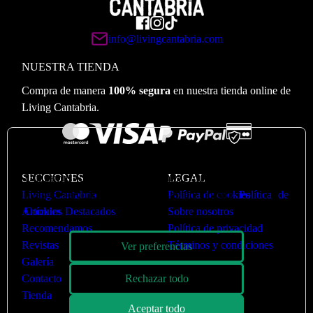
info@livingcantabria.com
NUESTRA TIENDA
Compra de manera
100% segura
en nuestra tienda online de
Living Cantabria.
🍪
Valoramos su privacidad
Utilizamos cookies para optimizar nuestro sitio web y
SECCIONES
LEGAL
nuestro servicio. Puede ver más en nuestra
Política de
Living Cantabria
Política de cookies
Cookies
Artículos Destacados
Sobre nosotros
Recomendamos
Política de privacidad
Revistas
Términos y condiciones
Ver preferencias
Galería
Rechazar todo
Contacto
Tienda
Aceptar todo