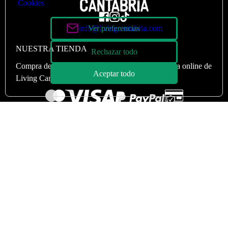
Cookies
info@livingcantabria.com
Ver preferencias
NUESTRA TIENDA
Rechazar todo
Compra de manera
100% segura
en nuestra tienda online de
Aceptar todo
Living Cantabria.
SECCIONES
LEGAL
Living Cantabria
Política de cookies
Artículos Destacados
Sobre nosotros
Recomendamos
Política de privacidad
Revistas
Términos y condiciones
Galería
Contacto
Tienda