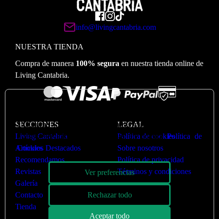
info@livingcantabria.com
NUESTRA TIENDA
Compra de manera
100% segura
en nuestra tienda online de
Living Cantabria.
🍪
Valoramos su privacidad
Utilizamos cookies para optimizar nuestro sitio web y
SECCIONES
LEGAL
nuestro servicio. Puede ver más en nuestra
Política de
Living Cantabria
Política de cookies
Cookies
Artículos Destacados
Sobre nosotros
Recomendamos
Política de privacidad
Revistas
Términos y condiciones
Ver preferencias
Galería
Rechazar todo
Contacto
Tienda
Aceptar todo