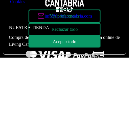
Cookies
info@livingcantabria.com
Ver preferencias
NUESTRA TIENDA
Rechazar todo
Compra de manera
100% segura
en nuestra tienda online de
Aceptar todo
Living Cantabria.
SECCIONES
LEGAL
Living Cantabria
Política de cookies
Artículos Destacados
Sobre nosotros
Recomendamos
Política de privacidad
Revistas
Términos y condiciones
Galería
Contacto
Tienda