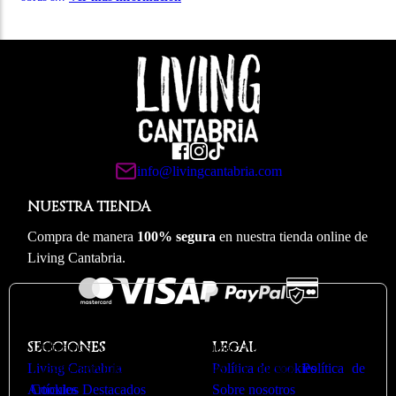
info@livingcantabria.com
NUESTRA TIENDA
Compra de manera
100% segura
en nuestra tienda online de
Living Cantabria.
🍪
Valoramos su privacidad
SECCIONES
LEGAL
Utilizamos cookies para optimizar nuestro sitio web y
Living Cantabria
nuestro servicio. Puede ver más en nuestra
Política de cookies
Política de
Artículos Destacados
Cookies
Sobre nosotros