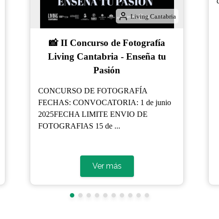
cántab...
Ver más