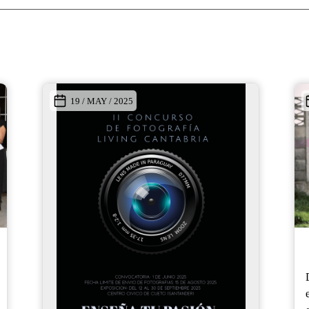
19 / JUN / 2023
Living Cantabria
EL CULEBRE
De este modo se conoce en Cantabria, pero
en realidad es un ser de la mitología