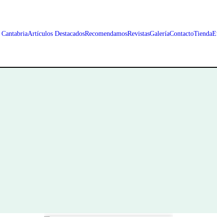
 Cantabria
Artículos Destacados
Recomendamos
Revistas
Galería
Contacto
Tienda
E