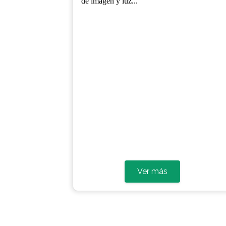
Living Cantabria
📸 II Concurso de Fotografía
Living Cantabria - Enseña tu
Pasión
CONCURSO DE FOTOGRAFÍA
FECHAS: CONVOCATORIA: 1 de junio
2025FECHA LIMITE ENVIO DE
FOTOGRAFIAS 15 de ...
Ver más