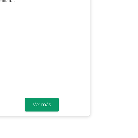
Living Cantabria
EL VENTOLÍN
Uno de los seres mágicos que se encuentran
en la mitología de Cantabria y Asturias. El...
Ver más