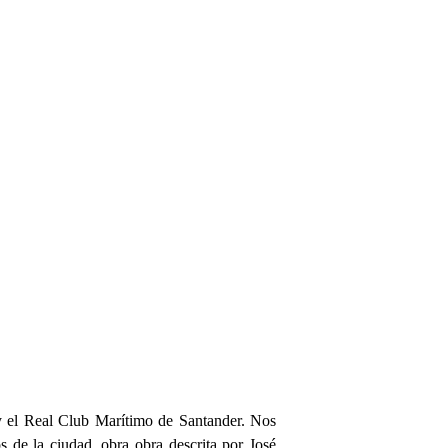
 y el Real Club Marítimo de Santander. Nos
de la ciudad, obra obra descrita por José