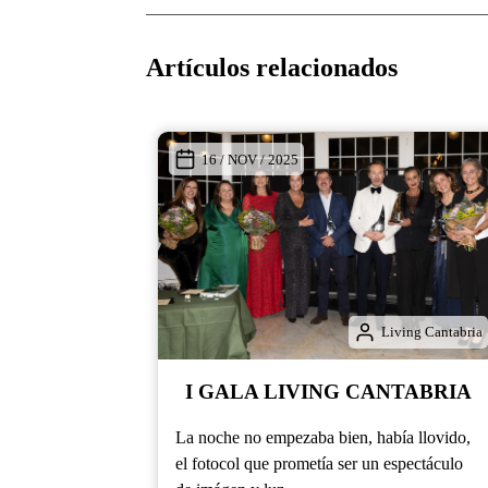
Artículos relacionados
19 / MAY / 2025
ving Cantabria
TABRIA
ía llovido,
spectáculo