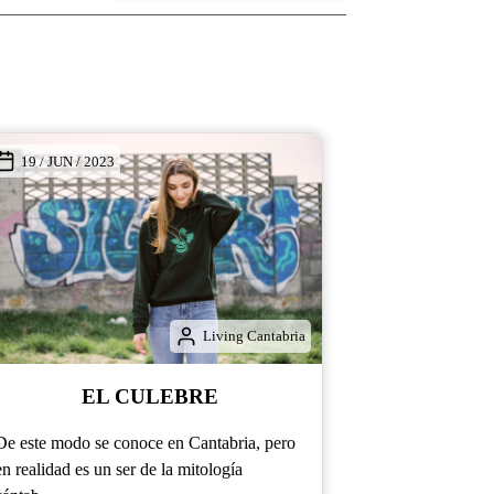
07 / JUN / 2023
24 / FEB / 
Situado en la 
de Cantabria a