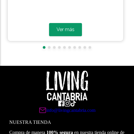
Ver más
info@livingcantabria.com
NUESTRA TIENDA
Compra de manera
100% segura
en nuestra tienda online de