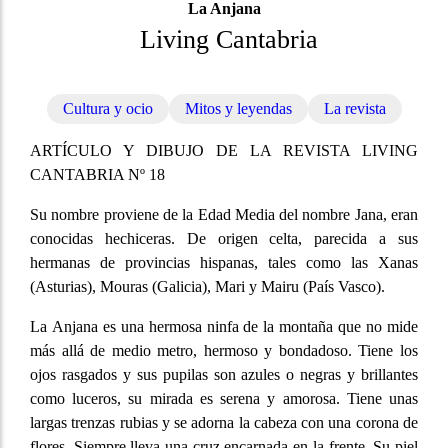
La Anjana
Living Cantabria
Cultura y ocio
Mitos y leyendas
La revista
ARTÍCULO Y DIBUJO DE LA REVISTA LIVING
CANTABRIA Nº 18
Su nombre proviene de la Edad Media del nombre Jana, eran
conocidas hechiceras. De origen celta, parecida a sus
hermanas de provincias hispanas, tales como las Xanas
(Asturias), Mouras (Galicia), Mari y Mairu (País Vasco).
La Anjana es una hermosa ninfa de la montaña que no mide
más allá de medio metro, hermoso y bondadoso. Tiene los
ojos rasgados y sus pupilas son azules o negras y brillantes
como luceros, su mirada es serena y amorosa. Tiene unas
largas trenzas rubias y se adorna la cabeza con una corona de
flores. Siempre lleva una cruz encarnada en la frente. Su piel