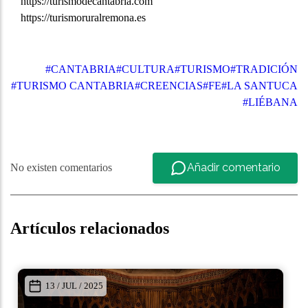
https://turismodecantabria.com
https://turismoruralremona.es
#CANTABRIA
#CULTURA
#TURISMO
#TRADICIÓN
#TURISMO CANTABRIA
#CREENCIAS
#FE
#LA SANTUCA
#LIÉBANA
Añadir comentario
No existen comentarios
Artículos relacionados
24 / FEB / 2022