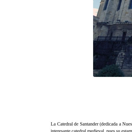
La Catedral de Santander (dedicada a Nuestr
interesante catedral medieval, pues su estam