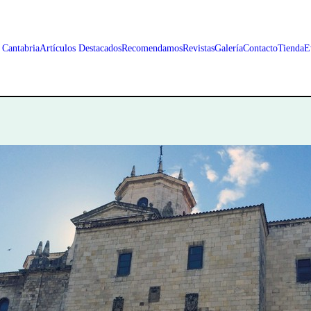
 Cantabria
Artículos Destacados
Recomendamos
Revistas
Galería
Contacto
Tienda
E