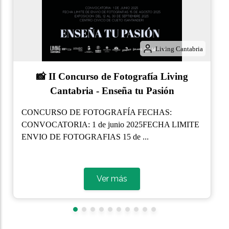
Living Cantabria
FRISUELOS DE LIÉBANA
Los frisuelos son un postre típico de la zona de
Cabuérniga, Polaciones y Liéba...
Ver más