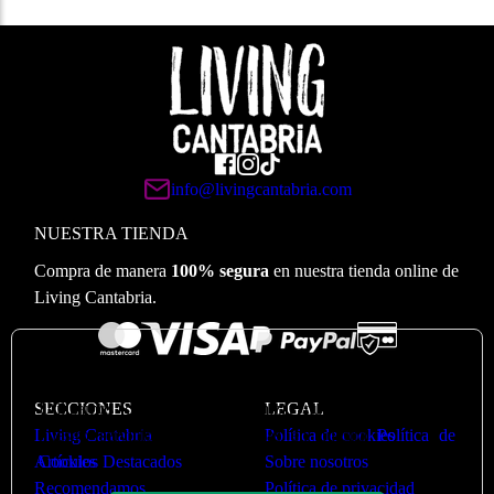
info@livingcantabria.com
NUESTRA TIENDA
Compra de manera
100% segura
en nuestra tienda online de
Living Cantabria.
🍪
Valoramos su privacidad
Utilizamos cookies para optimizar nuestro sitio web y
SECCIONES
LEGAL
nuestro servicio. Puede ver más en nuestra
Política de
Living Cantabria
Política de cookies
Cookies
Artículos Destacados
Sobre nosotros
Recomendamos
Política de privacidad