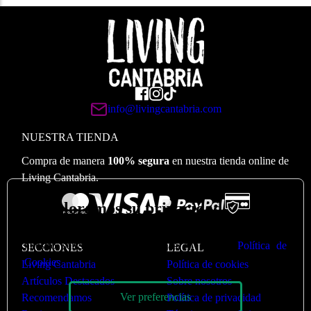
info@livingcantabria.com
NUESTRA TIENDA
Compra de manera
100% segura
en nuestra tienda online de
Living Cantabria.
🍪
Valoramos su privacidad
Utilizamos cookies para optimizar nuestro sitio web y
nuestro servicio. Puede ver más en nuestra
Política de
SECCIONES
LEGAL
Cookies
Living Cantabria
Política de cookies
Artículos Destacados
Sobre nosotros
Ver preferencias
Recomendamos
Política de privacidad